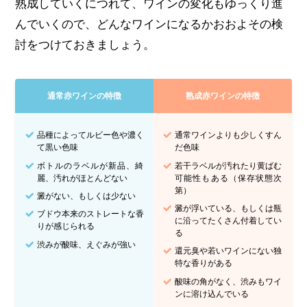
熟成していくにつれて、ワインの変化もゆっくり進
んでいくので、どんなワインになるかおおよその検
討をつけておきましょう。
通常赤ワインの特徴
熟成赤ワインの特徴
品種によってルビー色や濃く
通常ワインよりも少しくすん
て黒い色味
だ色味
ボトルのラベルが新品、綺
若干ラベルが汚れたり黄ばむ
麗、汚れがほとんどない
可能性もある（保存状態次
第）
澱がない、もしくは少ない
澱が浮いている、もしくは瓶
ブドウ本来のストレートな香
に沿ってたくさん付着してい
りが感じられる
る
渋みが酸味、えぐみが強い
還元臭や若いワインにない独
特な香りがある
酸味の角がなく、渋みもワイ
ンに溶け込んでいる