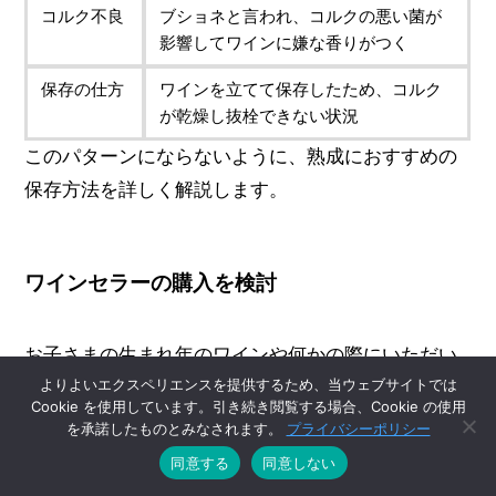
コルク不良
ブショネと言われ、コルクの悪い菌が
影響してワインに嫌な香りがつく
保存の仕方
ワインを立てて保存したため、コルク
が乾燥し抜栓できない状況
このパターンにならないように、熟成におすすめの
保存方法を詳しく解説します。
ワインセラーの購入を検討
お子さまの生まれ年のワインや何かの際にいただい
よりよいエクスペリエンスを提供するため、当ウェブサイトでは
た良いワインなど、
長期に熟成させる目的があれば
Cookie を使用しています。引き続き閲覧する場合、Cookie の使用
ワインセラーの購入がおすすめ
です。
を承諾したものとみなされます。
プライバシーポリシー
同意する
同意しない
ワインセラーであれば、ワインに適した温度や湿度