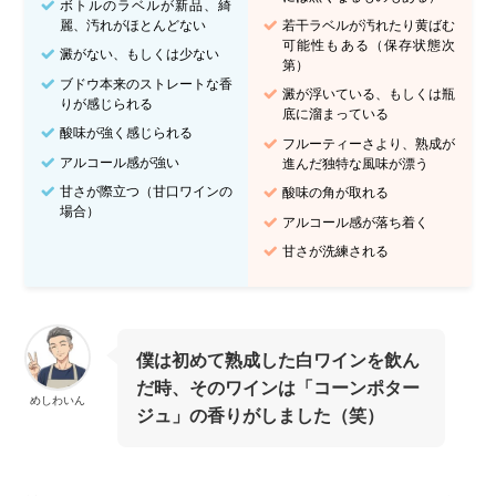
ボトルのラベルが新品、綺
麗、汚れがほとんどない
若干ラベルが汚れたり黄ばむ
可能性もある（保存状態次
澱がない、もしくは少ない
第）
ブドウ本来のストレートな香
澱が浮いている、もしくは瓶
りが感じられる
底に溜まっている
酸味が強く感じられる
フルーティーさより、熟成が
アルコール感が強い
進んだ独特な風味が漂う
甘さが際立つ（甘口ワインの
酸味の角が取れる
場合）
アルコール感が落ち着く
甘さが洗練される
僕は初めて熟成した白ワインを飲ん
だ時、そのワインは「コーンポター
めしわいん
ジュ」の香りがしました（笑）