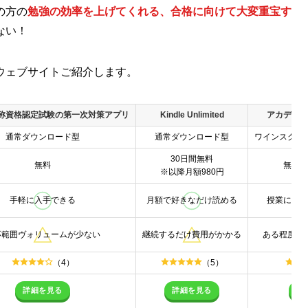
の方の
勉強の効率を上げてくれる
、合格に向けて大変重宝す
ない！
ウェブサイトご紹介します。
称資格認定試験の第一次対策アプリ
Kindle Unlimited
アカデミー
通常ダウンロード型
通常ダウンロード型
ワインスクー
30日間無料
無料
無料（
※以降月額980円
手軽に入手できる
月額で好きなだけ読める
授業に合っ
応範囲ヴォリュームが少ない
継続するだけ費用がかかる
ある程度ス
（4）
（5）
詳細を見る
詳細を見る
詳