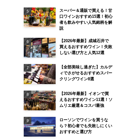
スーパー＆通販で買える！甘
口ワインおすすめ15選！初心
者も飲みやすい人気銘柄を解
説
【2026年最新】成城石井で
買えるおすすめワイン！失敗
・デュ・ヴァン
ワイン受験.com
しない選び方と人気12選
ル、セミナー連動型
サイト型
【全部美味し過ぎた】カルデ
ィでさがせるおすすめスパー
条件あり）
無料
クリングワイン8選
た勉強ができる
誰でも閲覧が可能
【2026年最新】イオンで買
えるおすすめワイン11選！ソ
ムリエ厳選＆コスパ最強
クールに依存する
対応範囲ヴォリュームが少ない
（3）
（5）
ローソンでワインを買うな
ら？初心者でも失敗しにくい
おすすめと選び方
細を見る
詳細を見る