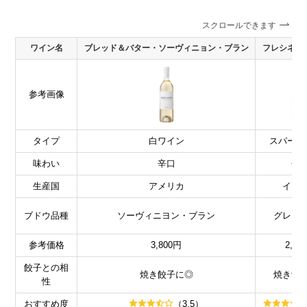
スクロールできます
ワイン名
ブレッド＆バター・ソーヴィニョン・ブラン
フレシネ 
参考画像
タイプ
白ワイン
スパーク
味わい
辛口
辛
生産国
アメリカ
イタ
ブドウ品種
ソーヴィニヨン・ブラン
グレー
参考価格
3,800円
2,58
餃子との相
焼き餃子に◎
焼き餃
性
おすすめ度
（3.5）