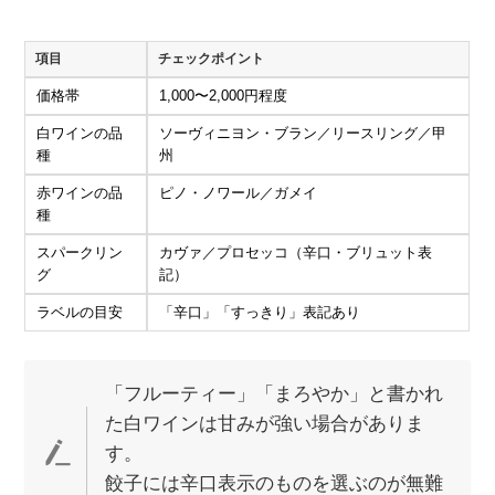
項目
チェックポイント
価格帯
1,000〜2,000円程度
白ワインの品
ソーヴィニヨン・ブラン／リースリング／甲
種
州
赤ワインの品
ピノ・ノワール／ガメイ
種
スパークリン
カヴァ／プロセッコ（辛口・ブリュット表
グ
記）
ラベルの目安
「辛口」「すっきり」表記あり
「フルーティー」「まろやか」と書かれ
た白ワインは甘みが強い場合がありま
す。
餃子には辛口表示のものを選ぶのが無難