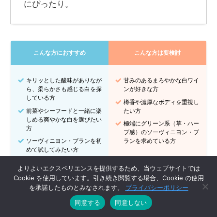
にぴったり。
こんな方におすすめ
こんな方は要検討
キリッとした酸味がありなが
甘みのあるまろやかな白ワイ
ら、柔らかさも感じる白を探
ンが好きな方
している方
樽香や濃厚なボディを重視し
前菜やシーフードと一緒に楽
たい方
しめる爽やかな白を選びたい
極端にグリーン系（草・ハー
方
ブ感）のソーヴィニヨン・ブ
ソーヴィニヨン・ブランを初
ランを求めている方
めて試してみたい方
よりよいエクスペリエンスを提供するため、当ウェブサイトでは
Cookie を使用しています。引き続き閲覧する場合、Cookie の使用
を承諾したものとみなされます。
プライバシーポリシー
同意する
同意しない