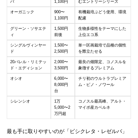
バ
1,100円
むエントリーシリーズ
オーガニック
900〜
有機栽培ぶどう使用、環境
1,100円
配慮
グリーン・ソサエテ
1,500円
生物多様性をテーマにした
ィ
前後
上位エコ系
シングルヴィンヤー
1,500〜
単一区画栽培で品種の個性
ド
2,500円
を際立たせる
20バレル・リミテッ
2,000〜
最良の畑限定、コノスルを
ド・エディション
3,500円
象徴するプレミアム
オシオ
6,000〜
チリ初のウルトラプレミア
8,000円
ム・ピノ・ノワール
台
シレンシオ
1万
コノスル最高峰、アルト・
5,000〜2
マイポ産カベルネ
万円超
最も手に取りやすいのが「ビシクレタ・レゼルバ」