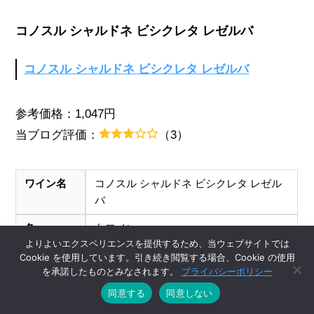
コノスル シャルドネ ビシクレタ レゼルバ
コノスル シャルドネ ビシクレタ レゼルバ
参考価格：1,047円
当ブログ評価：
（3）
ワイン名
コノスル シャルドネ ビシクレタ レゼル
バ
色
白ワイン
よりよいエクスペリエンスを提供するため、当ウェブサイトでは
味わい
辛口
Cookie を使用しています。引き続き閲覧する場合、Cookie の使用
を承諾したものとみなされます。
プライバシーポリシー
産地
チリ
同意する
同意しない
ブドウ品種
シャルドネ