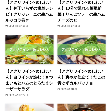
【アグリワイン×めしわい
【アグリワイン×めしわい
ん】包丁いらずの簡単レシ
ん】10分で造れる簡単前
ピ！グリッシーニの生ハム
菜！りんごソテーの生ハム
ルッコラ巻き
チーズのせ
2025年12月14日
2025年11月26日
【アグリワイン×めしわい
【アグリワイン×めしわい
ん】白ワインが進む！さつ
ん】爽やか仕立て！たこの
まいもとハムのとろたまシ
青ゆずカルパッチョ
ーザーサラダ
2025年9月23日
2025年10月27日