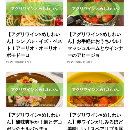
【アグリワイン×めしわい
【アグリワイン×めしわい
ん】シンプル・イズ・ベス
ん】お手軽におうちバル！
ト！アーリオ・オーリオ・
マッシュルームとウインナ
ポモドーロ
ーのアヒージョ
2025年8月17日
2025年7月23日
【アグリワイン×めしわい
【アグリワイン×めしわい
ん】酸味爽やか！鯛とデコ
ん】赤ワインがしみるほど
ポンのカルパッチョ
美味しい！スペアリブ＆豚