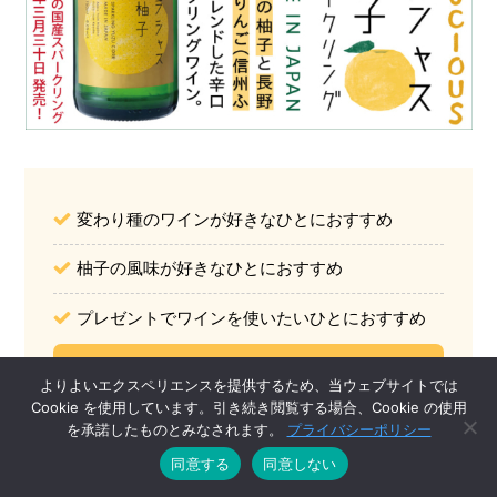
変わり種のワインが好きなひとにおすすめ
柚子の風味が好きなひとにおすすめ
プレゼントでワインを使いたいひとにおすすめ
商品の詳細を見る
よりよいエクスペリエンスを提供するため、当ウェブサイトでは
Cookie を使用しています。引き続き閲覧する場合、Cookie の使用
を承諾したものとみなされます。
プライバシーポリシー
九州産の柚子と長野県産のりんご（信州ふ
同意する
同意しない
じ）をブレンドした辛口スパークリングワ