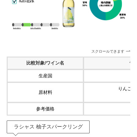
スクロールできます
比較対象/ワイン名
ラ
生産国
りんご（
原材料
参考価格
ラシャス 柚子スパークリング