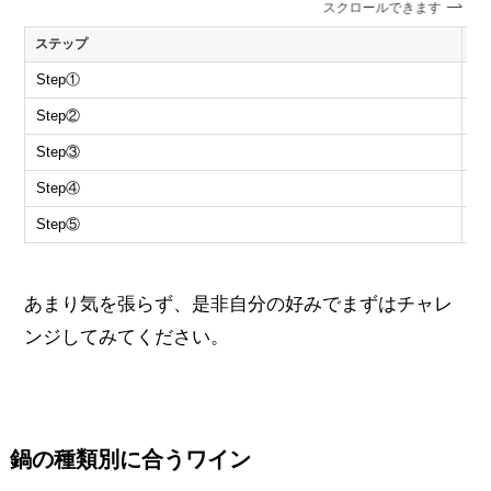
スクロールできます
ステップ
試
Step①
ポ
Step②
す
Step③
キ
Step④
豆
Step⑤
残
あまり気を張らず、是非自分の好みでまずはチャレ
ンジしてみてください。
鍋の種類別に合うワイン