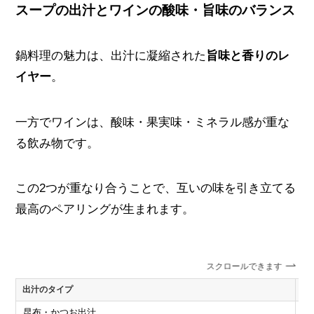
スープの出汁とワインの酸味・旨味のバランス
鍋料理の魅力は、出汁に凝縮された
旨味と香りのレ
イヤー
。
一方でワインは、酸味・果実味・ミネラル感が重な
る飲み物です。
この2つが重なり合うことで、互いの味を引き立てる
最高のペアリングが生まれます。
スクロールできます
出汁のタイプ
合
昆布・かつお出汁
シ