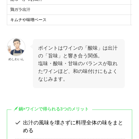
鶏ガラ出汁
ピ
キムチや味噌ベース
ロ
ポイントはワインの「酸味」は出汁
の「旨味」と響き合う関係。
めしわいん
塩味・酸味・甘味のバランスが取れ
たワインほど、和の味付けにもよく
なじみます。
鍋×ワインで得られる3つのメリット
出汁の風味を壊さずに料理全体の味をまと
める